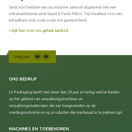
Sinds kort hebben we ons machine aanbod uitgebreid met een
indrukwekkende serie liquid & Paste Fillers. Top kwaliteit voor een
betaalbare prijs zoals u van ons gewend bent.
> Kijk hier voor ons gehele aanbod
Volg ons:
ONS BEDRIJF
LH Packaging heeft met meer dan 20 jaar ervaring veel te bieden
op het gebied van verpakkingsmachines en
verpakkingsmaterialen die zijn toegesneden op de
voedingsindustrie en op producten die machinaal in te pakken zijn.
MACHINES EN TOEBEHOREN