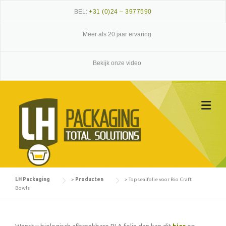
Skip
BEL:
+31 (0)24 – 3977590
to
content
Meer als 20 jaar ervaring
Bekijk onze video
LH Packaging
>
Producten
>
Topsealfolie voor Bio Craft
Bowls