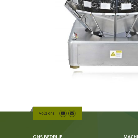
Volg ons:
ONS BEDRIJF
MACHI