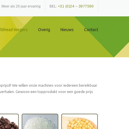
Meer als 20 jaar ervaring
BEL:
+31 (0)24 – 3977590
ltihead Wegers
Overig
Nieuws
Contact
geprijsd! We willen onze machines voor iedereen bereikbaar
 verhalen. Gewoon een topprodukt voor een goede prijs