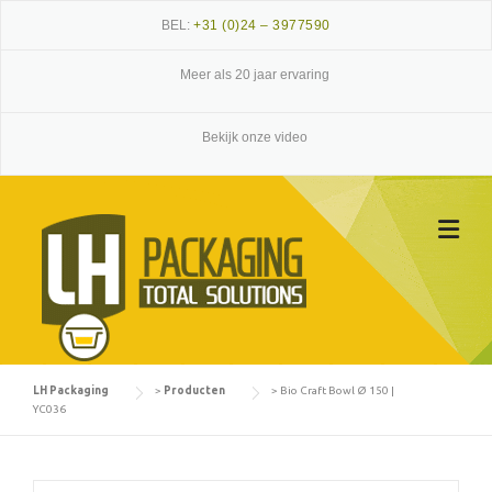
Skip
BEL:
+31 (0)24 – 3977590
to
content
Meer als 20 jaar ervaring
Bekijk onze video
LH Packaging
>
Producten
>
Bio Craft Bowl Ø 150 |
YC036